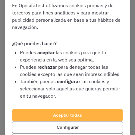
Régimen Local, Gestión Presupuestaria, Contabilidad
En OpositaTest utilizamos cookies propias y de
Pública y Derecho Financiero.
La dificultad también
terceros para fines analíticos y para mostrar
radica en la
exigencia de precisión normativa
y en la
publicidad personalizada en base a tus hábitos de
variedad de pruebas del proceso.
navegación.
¿Qué puedes hacer?
¿Cómo es la exposición
Puedes
aceptar
las cookies para que tu
experiencia en la web sea óptima.
Puedes
rechazar
para denegar todas las
oral de la oposición
cookies excepto las que sean imprescindibles.
También puedes
configurar
las cookies y
Intervención-Tesorería
seleccionar solo aquellas que quieras permitir
en tu navegador.
en Administraciones
Aceptar todas
Locales (Habilitación
Configurar