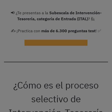
📢 ¿Te presentas a la
Subescala de Intervención-
Tesorería, categoría de Entrada (ITAL)
? 🙋
✍️ ¡Practica con
más de
6.300
preguntas test
! ✅
¡Prueba ya un test gratis de ITAL!
¿Cómo es el proceso
selectivo de