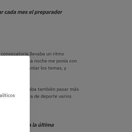
r cada mes el preparador
 convocatoria llevaba un ritmo
omaba libre y esa noche me ponía con
 al salir de cantar los temas, y
dor y eso implicaba también pasar más
líticos
enos media hora de deporte varios
re todo para la última