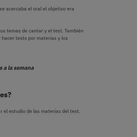
e acercaba el oral el objetivo era
los temas de cantar y el test. También
 hacer tests por materias y los
s a la semana
res?
el estudio de las materias del test.