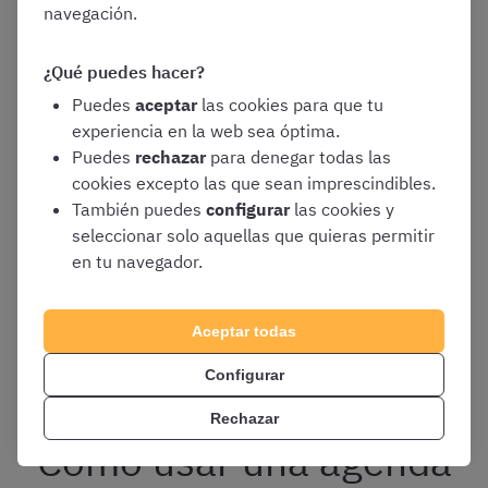
encuadernación
. Una encuadernación blanda será
navegación.
perfecta para alguien que lleva consigo la agenda
durante el día, ya que es flexible y no ocupará mucho
¿Qué puedes hacer?
espacio. En cambio, otros tipos como la encuadernación
Puedes
aceptar
las cookies para que tu
en espiral, por ejemplo, destacan porque permiten abrir
experiencia en la web sea óptima.
la agenda hasta 360 grados para que sea más cómodo
Puedes
rechazar
para denegar todas las
escribir en ella.
cookies excepto las que sean imprescindibles.
También puedes
configurar
las cookies y
Otro aspecto a valorar, como hemos comentado
seleccionar solo aquellas que quieras permitir
anteriormente, es el
tipo de organización
. Una agenda
en tu navegador.
con
vista diaria
ofrece más espacio a escribir, una
agenda semanal
permite priorizar las tareas con un solo
vistazo, y una
agenda mensual
asegurará que no se os
Aceptar todas
olvida ninguna fecha importante.
Configurar
Rechazar
Cómo usar una agenda