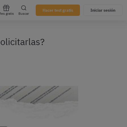
Hacer test gratis
Iniciar sesión
es gratis
Buscar
licitarlas?