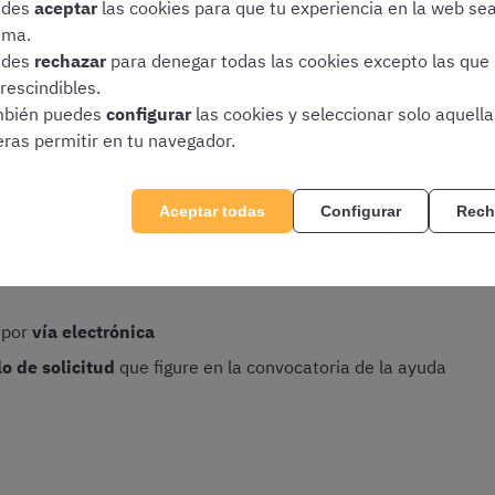
icitante, y sean miembros de los Cuerpos o Escalas señalados e
edes
aceptar
las cookies para que tu experiencia en la web se
yectoria profesional les haga solventes para llevar a cabo est
ima.
edes
rechazar
para denegar todas las cookies excepto las que
rescindibles.
bién puedes
configurar
las cookies y seleccionar solo aquell
tar la solicitud de ayudas 
eras permitir en tu navegador.
Aceptar todas
Configurar
Rech
ia, no sabremos el plazo para solicitar la beca y los detalles 
ón clave que debéis tener en cuenta:
 por
vía electrónica
o de solicitud
que figure en la convocatoria de la ayuda