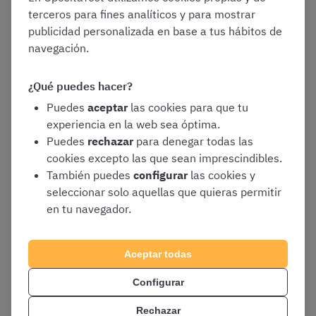
Si queréis solicitar una beca para opositar a Policía
terceros para fines analíticos y para mostrar
Nacional a través de una Comunidad Autónoma, deberéis
publicidad personalizada en base a tus hábitos de
iniciar el trámite en las administración correspondiente
navegación.
siguiendo sus indicaciones.
¿Qué puedes hacer?
Puedes
aceptar
las cookies para que tu
experiencia en la web sea óptima.
¿Buscas una preparación sólida para presentarte a las
Puedes
rechazar
para denegar todas las
oposiciones de Policía Nacional? ¡Prueba ahora al curso
cookies excepto las que sean imprescindibles.
de OpositaTest!
También puedes
configurar
las cookies y
seleccionar solo aquellas que quieras permitir
✨ Información sobre cambios legislativos y fechas clave
en tu navegador.
💡 Preguntas con soluciones justificadas y actualizadas
📊 Tests personalizados
🚀 Acceso inmediato y a todo el contenido
Aceptar todas
📈 Estadísticas de evolución personalizadas
Configurar
Prueba gratis el Curso de Policía Nacional Escala
Rechazar
Básica 2026