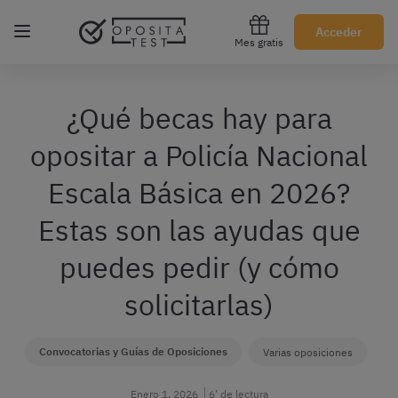
Regístrate gratis
Acceder
Mes gratis
¿Qué becas hay para
opositar a Policía Nacional
Escala Básica en 2026?
Estas son las ayudas que
puedes pedir (y cómo
solicitarlas)
Convocatorias y Guías de Oposiciones
Varias oposiciones
Enero 1, 2026
6’ de lectura