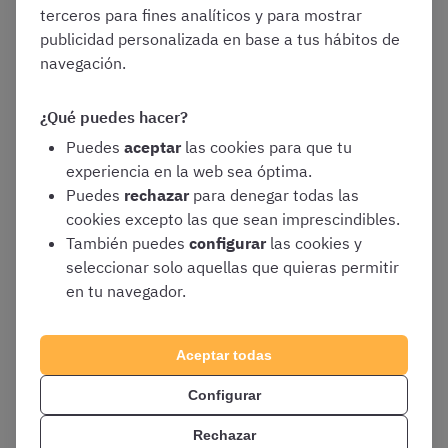
diálogo. El escritorio y sus elementos. El
terceros para fines analíticos y para mostrar
menú inicio. Copilot
publicidad personalizada en base a tus hábitos de
navegación.
El explorador de Windows
. Gestión de
carpetas y archivos. Operaciones de
¿Qué puedes hacer?
búsqueda. Herramientas «Este equipo» y
«Acceso rápido». Accesorios. Herramientas
Puedes
aceptar
las cookies para que tu
del sistema
experiencia en la web sea óptima.
Puedes
rechazar
para denegar todas las
Procesadores de texto: Word 365
.
cookies excepto las que sean imprescindibles.
Principales funciones y utilidades. Creación y
También puedes
configurar
las cookies y
estructuración del documento. Gestión,
seleccionar solo aquellas que quieras permitir
grabación, recuperación e impresión de
en tu navegador.
ficheros. Personalización del entorno de
trabajo
Hojas de cálculo: Excel 365
. Principales
Aceptar todas
funciones y utilidades. Libros, hojas y celdas.
Configurar
Configuración. Introducción y edición de
datos. Fórmulas y funciones. Gráficos.
Rechazar
Gestión de datos. Personalización del