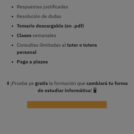
Respuestas justificadas
Resolución de dudas
Temario descargable (en .pdf)
Clases
semanales
Consultas ilimitadas al
tutor o tutora
personal
Pago a plazos
⬇️ ¡Prueba ya
gratis
la formación que
cambiará tu forma
de estudiar informática
! 🖥️
Probar gratis el curso de Office 365