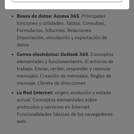
entorno de trabajo
Bases de datos: Access 365
. Principales
funciones y utilidades. Tablas. Consultas.
Formularios. Informes. Relaciones.
Importación, vinculación y exportación de
datos
Correo electrónico: Outlook 365
. Conceptos
elementales y funcionamiento. El entorno de
trabajo. Enviar, recibir, responder y reenviar
mensajes. Creación de mensajes. Reglas de
mensaje. Libreta de direcciones
La Red Internet
: origen, evolución y estado
actual. Conceptos elementales sobre
protocolos y servicios en Internet.
Funcionalidades básicas de los navegadores
web