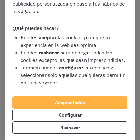
publicidad personalizada en base a tus hábitos de
Distintos formatos de flechas
: pueden ser
navegación.
curvas o rectas, de trazo continuo o
discontinuo, lineales o tridimensionales, de
distintos colores, etc. Lo importante es que
¿Qué puedes hacer?
mantengáis una cierta coherencia, utilizando
Puedes
aceptar
las cookies para que tu
un mismo formato para cada nivel jerárquico
experiencia en la web sea óptima.
de ideas
Puedes
rechazar
para denegar todas las
Recuadros o elipses
: podéis enmarcar
cookies excepto las que sean imprescindibles.
determinados conceptos mediante
También puedes
configurar
las cookies y
rectángulos, elipses u otras formas que te
seleccionar solo aquellas que quieras permitir
sirvan para identificar un determinado tipo
en tu navegador.
de idea
Apoyos gráficos
: si os resulta útil, podéis
Aceptar todas
utilizar pequeños gráficos o dibujos que os
ayuden a memorizar. Puede ser algo tan
Configurar
sencillo como un ojo para identificar
Rechazar
conceptos clave (o cuestiones en las que os
soláis equivocar), o dibujos más elaborados