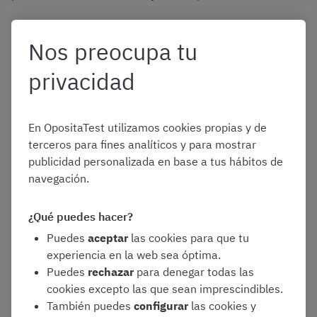
Nos preocupa tu
La importancia de decir
privacidad
«no» cuando opositas
En OpositaTest utilizamos cookies propias y de
terceros para fines analíticos y para mostrar
En tu
formación de concentración especializada para
publicidad personalizada en base a tus hábitos de
opositores Opo-Focus
dedicas un bloque específico a
navegación.
aprender a “decir no”. Exactamente, ¿a qué hay que
negarse para lograr mantener el foco en el temario?
¿Qué puedes hacer?
Puedes
aceptar
las cookies para que tu
La idea que transmito es que
focalizar en menos tareas
experiencia en la web sea óptima.
equivale a más concentración.
Por eso debemos
Puedes
rechazar
para denegar todas las
eliminar de nuestro
opozulo
todo aquello que no nos
cookies excepto las que sean imprescindibles.
permita avanzar hacia nuestro objetivo de aprobar.
También puedes
configurar
las cookies y
Darnos cuenta de que nuestro tiempo es limitado y