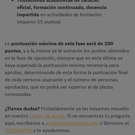
Titulaciones académicas de carácter
oficial, formación continuada, docencia
impartida
en actividades de formación
(máximo 55 puntos)
La
puntuación máxima de esta fase será de 100
puntos
, y a la misma se le sumarán los puntos obtenidos
en la fase de oposición, siempre que en esta última se
haya superado la puntuación mínima necesaria para
aprobar, determinando de esta forma la puntuación final
de cada persona aspirante y el número de personas
aprobadas, que no podrá ser superior al de plazas
convocadas.
¿Tienes dudas?
Probablemente ya las hayamos resuelto
en nuestro
centro de ayuda
. Si no encuentras tu pregunta
aquí, escríbenos a
ayuda@opositatest.com
o llámanos al
919040798
y te ayudaremos.