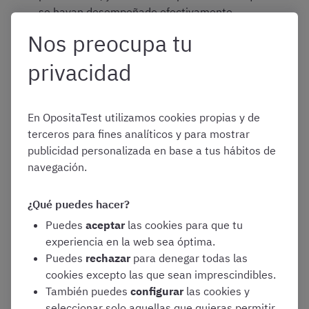
se hayan desempeñado efectivamente
servicios en dicha categoría
Nos preocupa tu
privacidad
¿Cuál es el plazo para
En OpositaTest utilizamos cookies propias y de
presentarse a Celador
terceros para fines analíticos y para mostrar
publicidad personalizada en base a tus hábitos de
del SAS?
navegación.
¿Qué puedes hacer?
Puedes
aceptar
las cookies para que tu
El plazo de presentación de solicitudes será de 15 días
experiencia en la web sea óptima.
hábiles a contar desde el 7 de febrero de 2025,
Puedes
rechazar
para denegar todas las
inclusive.
cookies excepto las que sean imprescindibles.
También puedes
configurar
las cookies y
La
solicitud de participación
deberá formularse a través
seleccionar solo aquellas que quieras permitir
de «la
Ventanilla Electrónica de Profesionales
», alojada