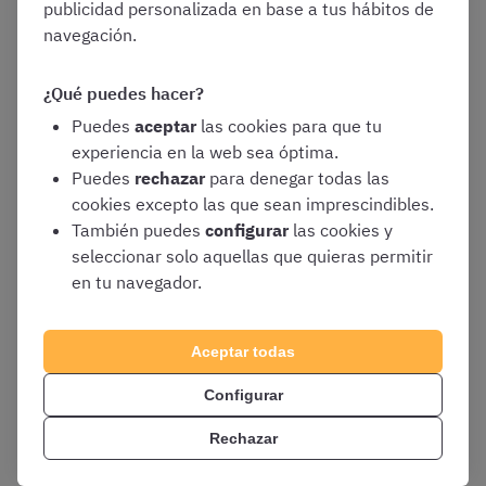
publicidad personalizada en base a tus hábitos de
navegación.
¿Cómo debo prepararme
¿Qué puedes hacer?
para la fecha del examen
Puedes
aceptar
las cookies para que tu
experiencia en la web sea óptima.
de Celador del SAS?
Puedes
rechazar
para denegar todas las
cookies excepto las que sean imprescindibles.
También puedes
configurar
las cookies y
Para llegar con una buena preparación a la fecha del
seleccionar solo aquellas que quieras permitir
examen de Celador del SAS, es recomendable que
en tu navegador.
empecéis a estudiar con antelación suficiente
. Solo así
podréis llegar en óptimas condiciones a las pruebas y,
Aceptar todas
por tanto, tendréis más probabilidades de conseguir
plaza.
Configurar
En este sentido, os recomendamos que tengáis en
Rechazar
cuenta los siguientes consejos de preparación: