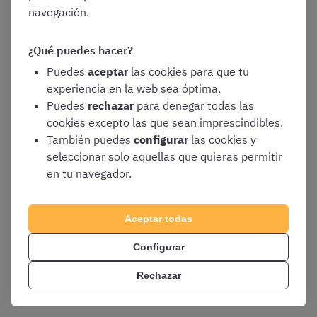
navegación.
Estarán
exentas del pago
:
¿Qué puedes hacer?
Puedes
aceptar
las cookies para que tu
Las personas con un grado de discapacidad
experiencia en la web sea óptima.
general igual o superior al 33 %
Puedes
rechazar
para denegar todas las
cookies excepto las que sean imprescindibles.
La personas que figuren como
demandantes
También puedes
configurar
las cookies y
de empleo
durante, al menos, un mes antes
seleccionar solo aquellas que quieras permitir
de la fecha de publicación de la convocatoria
en tu navegador.
en el Boletín Oficial del Estado
Los miembros de
familias numerosas de la
categoría especial
Aceptar todas
Las
víctimas del terrorismo
Configurar
Rechazar
Tendrán una
bonificación del 50 %
: