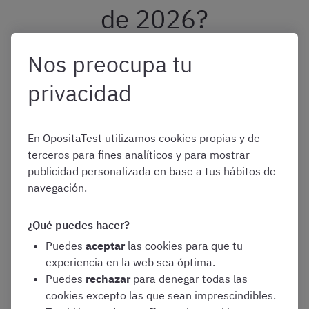
de 2026?
Nos preocupa tu
Mientras no exista una fecha confirmada, la mejor
estrategia es tener guardado en marcadores los
privacidad
siguientes enlaces y visitarlos con frecuencia:
En OpositaTest utilizamos cookies propias y de
Calendario oficial de oposiciones de
terceros para fines analíticos y para mostrar
OpositaTest
publicidad personalizada en base a tus hábitos de
navegación.
Página de seguimiento del proceso selectivo
Tablón de anuncios del Ayuntamiento de
¿Qué puedes hacer?
Madrid
Puedes
aceptar
las cookies para que tu
experiencia en la web sea óptima.
Puedes
rechazar
para denegar todas las
Histórico de fechas de
cookies excepto las que sean imprescindibles.