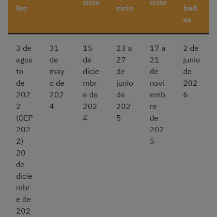
cicio
cicio
leo
cicio
bad
os
3 de
31
15
23 a
17 a
2 de
agos
de
de
27
21
junio
to
may
dicie
de
de
de
de
o de
mbr
junio
novi
202
202
202
e de
de
emb
6
2
4
202
202
re
(OEP
4
5
de
202
202
2)
5
20
de
dicie
mbr
e de
202