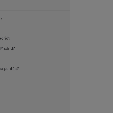
6?
adrid?
 Madrid?
mo puntúa?