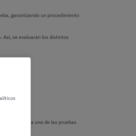
rueba, garantizando un procedimiento
 Así, se evaluarán los distintos
líticos
, por tanto, cada una de las pruebas