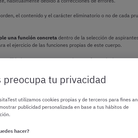
e, habitualmente debido a correcciones de errores.
 orden, el contenido y el carácter eliminatorio o no de cada p
ple una función concreta
dentro de la selección de aspirantes.
a el ejercicio de las funciones propias de este cuerpo.
 Movilidad nos encontramos con las tres fases siguientes:
 preocupa tu privacidad
ra el puesto
itaTest utilizamos cookies propias y de terceros para fines ana
mostrar publicidad personalizada en base a tus hábitos de
ión.
a es
obligatorio completar y superar cada una de las fases
y
uedes hacer?