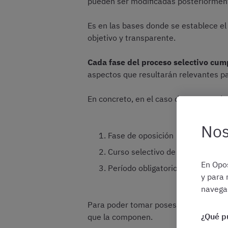
pueden ser modificadas posteriorment
Es en las bases donde se establece el
objetivo y transparente.
Cada fase del proceso selectivo cum
aspectos que resultarán relevantes par
En concreto, en el caso de Agentes de
Nos
Fase de oposición
Curso selectivo de formación pa
En Opos
Período obligatorio de prácticas
y para 
navegac
Para poder tomar posesión de la plaz
¿Qué p
que la componen.