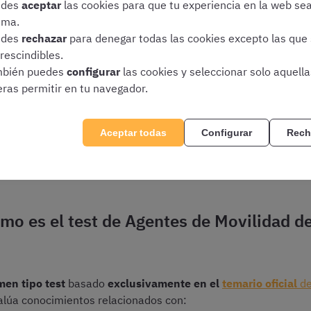
edes
aceptar
las cookies para que tu experiencia en la web se
ima.
edes
rechazar
para denegar todas las cookies excepto las que
 oposición de Agentes de Mo
rescindibles.
bién puedes
configurar
las cookies y seleccionar solo aquell
untamiento de Madrid en 2
eras permitir en tu navegador.
Aceptar todas
Configurar
Rech
iminatorio y es la parte más extensa y exigente del proceso. E
a aspirante reúne las condiciones
necesarias para desempeña
Cómo es el test de Agentes de Movilidad 
en tipo test
basado
exclusivamente en el
temario oficial
de
valúa conocimientos relacionados con: