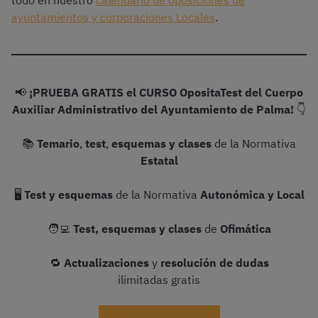
todo en nuestro
calendario de oposiciones de
ayuntamientos y corporaciones Locales
.
📢
¡PRUEBA GRATIS el CURSO OpositaTest del Cuerpo
Auxiliar Administrativo del Ayuntamiento de Palma!
👇
📚
Temario
,
test
,
esquemas y clases
de la Normativa
Estatal
🖥️
Test y esquemas
de la Normativa
Autonómica y Local
🧑‍💻
Test, esquemas y clases
de
Ofimática
🔁
Actualizaciones
y
resolución de dudas
ilimitadas gratis
¡Probar gratis el curso!