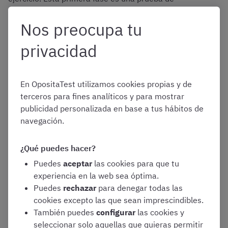
conocimientos teóricos y tiene formato de cuestionario:
Nos preocupa tu
privacidad
Preguntas y formato:
Tendréis que
responder un total de
80 preguntas de tipo
test
, cada una con cuatro opciones de
En OpositaTest utilizamos cookies propias y de
respuesta, de las cuales solo una será la
terceros para fines analíticos y para mostrar
correcta. Además, se incluirán
5 preguntas
publicidad personalizada en base a tus hábitos de
de reserva
que también deberéis contestar,
navegación.
por si alguna de las principales es anulada.
Todas estas preguntas versarán sobre el
contenido completo del temario
¿Qué puedes hacer?
Duración:
Contaréis con un tiempo máximo
Puedes
aceptar
las cookies para que tu
de
90 minutos
para completar este ejercicio
experiencia en la web sea óptima.
Puedes
rechazar
para denegar todas las
Calificación:
La prueba se puntuará de
0 a
cookies excepto las que sean imprescindibles.
10 puntos
. Para superarla y ser
También puedes
configurar
las cookies y
consideradas «aptas», deberéis obtener una
seleccionar solo aquellas que quieras permitir
puntuación mínima de 5 puntos