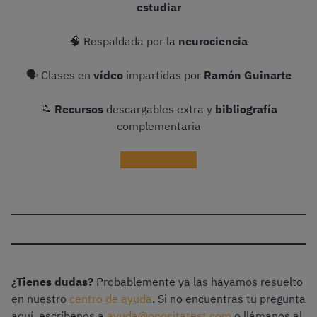
estudiar
🧠 Respaldada por la
neurociencia
🗣 Clases en
vídeo
impartidas por
Ramón Guinarte
📝
Recursos
descargables extra y
bibliografía
complementaria
¡Probar gratis!
¿Tienes dudas?
Probablemente ya las hayamos resuelto
en nuestro
centro de ayuda
. Si no encuentras tu pregunta
aquí, escríbenos a
ayuda@opositatest.com
o llámanos al