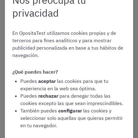
Nos preocupa tu
Cómo aplicar esta
privacidad
técnica al estudio de
En OpositaTest utilizamos cookies propias y de
oposiciones
terceros para fines analíticos y para mostrar
publicidad personalizada en base a tus hábitos de
navegación.
El método Pomodoro puede aplicarse perfectamente al
¿Qué puedes hacer?
estudio de una
oposición
. No obstante, como ocurre con
las demás
técnicas de estudio de oposiciones
, no tiene
Puedes
aceptar
las cookies para que tu
por qué ser válida para todas las personas.
experiencia en la web sea óptima.
Puedes
rechazar
para denegar todas las
Por tanto, os recomendamos probarla y experimentar
cookies excepto las que sean imprescindibles.
con ella, pero
no os forcéis a usarla
si no os resulta útil o
También puedes
configurar
las cookies y
si os provoca estrés.
seleccionar solo aquellas que quieras permitir
en tu navegador.
Una forma muy sencilla de aplicar el método Pomodoro