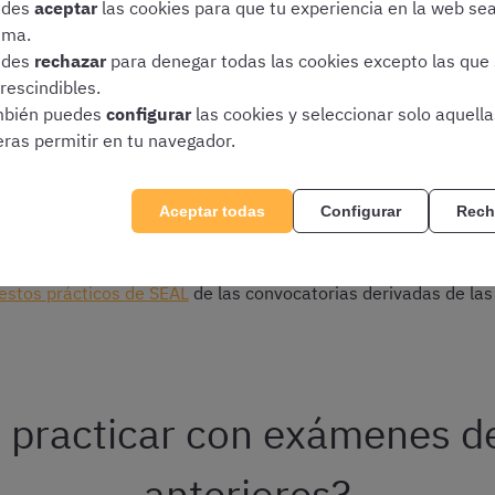
 resueltos
ayuda a identificar vuestras debilidades en tiempo 
edes
aceptar
las cookies para que tu experiencia en la web se
t oficiales antiguos no solo os servirá para repasar concepto
ima.
os con el estilo de las preguntas tipo test
que encontraréis en
edes
rechazar
para denegar todas las cookies excepto las que
rescindibles.
¡Descarga gratis el test corregido de SEAL!
bién puedes
configurar
las cookies y seleccionar solo aquell
eras permitir en tu navegador.
Aceptar todas
Configurar
Rech
s prácticos oficiales
estos prácticos de SEAL
de las convocatorias derivadas de l
il practicar con exámenes d
anteriores?