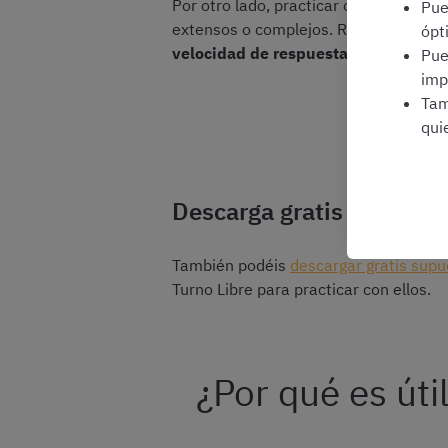
Por otro lado, practicar con
exámenes
Pu
extensos o complejos. Repasar los tes
ópt
velocidad de respuesta y familiarizar
Pu
imp
Tam
qui
Descarga gratis supuesto
También podéis
descargar gratis supu
Turno Libre para practicar con ellos.
¿Por qué es út