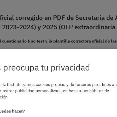
oficial corregido en PDF de Secretaría de
 2023-2024) y 2025 (OEP extraordinaria
 cuestionario tipo test y la plantilla correctora oficial de 
 2024
 preocupa tu privacidad
ocatoria 2025
itaTest utilizamos cookies propias y de terceros para fines ana
ta convocatoria os permitirá familiarizaros con el tipo de redac
mostrar publicidad personalizada en base a tus hábitos de
e plantear las preguntas sobre derecho administrativo, régime
ión.
 este examen cronometrando el tiempo y luego corregirlo con 
uedes hacer?