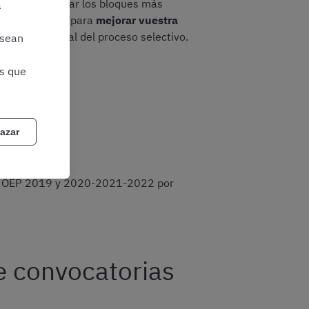
real y a reforzar los bloques más
a
s, sino también para
mejorar vuestra
 la fase inicial del proceso selectivo.
 sean
as que
azar
as OEP 2019 y 2020-2021-2022 por
e convocatorias