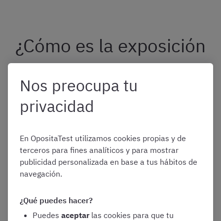
¿Cómo es la exposición
oral de la oposición
Nos preocupa tu
Secretaría de
privacidad
Administraciones
En OpositaTest utilizamos cookies propias y de
Locales (Habilitación
terceros para fines analíticos y para mostrar
publicidad personalizada en base a tus hábitos de
navegación.
Nacional)?
¿Qué puedes hacer?
Puedes
aceptar
las cookies para que tu
Como ya hemos adelantado antes, el segundo ejercicio