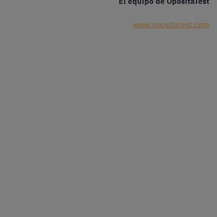
El equipo de OpositaTest
www.opositatest.com