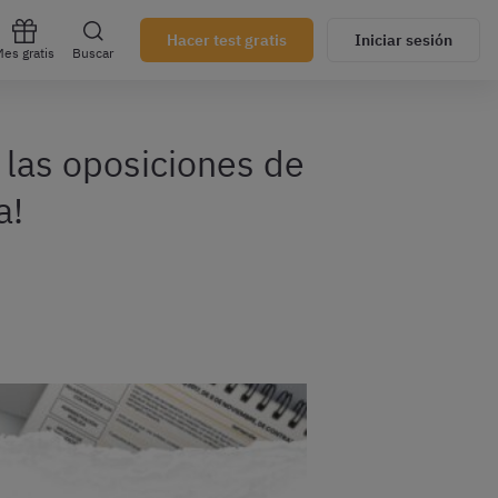
Hacer test gratis
Iniciar sesión
es gratis
Buscar
 las oposiciones de
a!