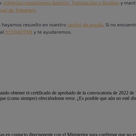
ok
«Objetivo oposiciones Gestión, Tramitación y Auxilio»
y mante
nal de Telegram.
 hayamos resuelto en nuestro
centro de ayuda
. Si no encuent
 al
919040798
y te ayudaremos.