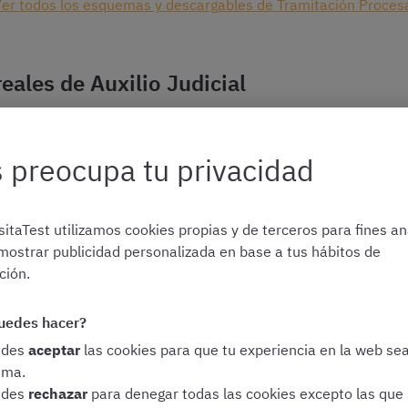
er todos los esquemas y descargables de Tramitación Proces
eales de Auxilio Judicial
¡Descargad exámenes de Auxilio Judicial con plantilla!
 preocupa tu privacidad
Esquemas, resúmenes y más materiales de Auxilio Judicial
itaTest utilizamos cookies propias y de terceros para fines ana
mostrar publicidad personalizada en base a tus hábitos de
rar oposiciones con exámen
ión.
resueltos?
uedes hacer?
edes
aceptar
las cookies para que tu experiencia en la web se
ima.
jos para que aprovechéis al máximo estos exámenes con plan
edes
rechazar
para denegar todas las cookies excepto las que