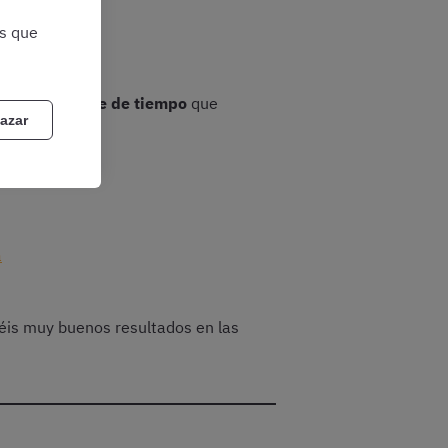
as que
el mismo
límite de tiempo
que
azar
s hagan dudar
a
éis muy buenos resultados en las