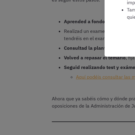
imp
Tam
qui
Aprended a fondo el temario
, 
Realizad un examen oficial,
resp
tendréis en el examen real
Consultad la plantilla corrector
Volved a repasar el temario
, fi
Seguid realizando test y exáme
Aquí podéis consultar las 
Ahora que ya sabéis cómo y dónde pra
oposiciones de la Administración de Ju