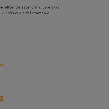
esueltos
. De esta forma, veréis las
viviréis el día del examen y
l
es!
l!