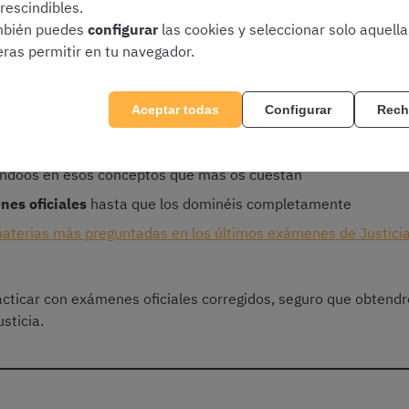
rescindibles.
bién puedes
configurar
las cookies y seleccionar solo aquell
eras permitir en tu navegador.
repasándolo con
esquemas
y practicando con
test de justicia
ondiendo a las preguntas sin mirar vuestros apuntes
y con 
Aceptar todas
Configurar
Rech
a
y marcaos todas las
preguntas que hayáis fallado o que o
jándoos en esos conceptos que más os cuestan
nes oficiales
hasta que los dominéis completamente
materias más preguntadas en los últimos exámenes de Justici
cticar con exámenes oficiales corregidos, seguro que obtendr
sticia.