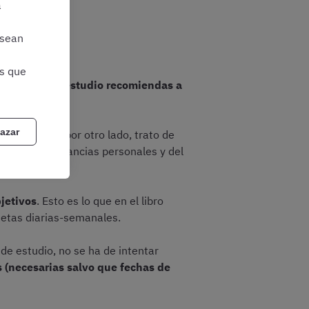
a
 sean
as que
é métodos de estudio recomiendas a
azar
érica, pero por otro lado, trato de
a las circunstancias personales y del
jetivos
. Esto es lo que en el libro
metas diarias-semanales.
de estudio, no se ha de intentar
 (necesarias salvo que fechas de