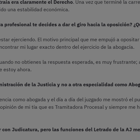
raía era claramente el Derecho
. Una vez que terminé la carr
ido una estabilidad económica.
 profesional te decides a dar el giro hacia la oposición? ¿
estar ejerciendo. El motivo principal que me empujó a opositar 
ncontrar mi lugar exacto dentro del ejercicio de la abogacía.
cuando no obtienes la respuesta esperada, es muy frustrante;
e estoy ahora.
nistración de la Justicia y no a otra especialidad como Abo
riencia como abogada y el día a día del juzgado me mostró el 
inión de mi tía que es Tramitadora Procesal y siempre me ha
con Judicatura, pero las funciones del Letrado de la AJ me