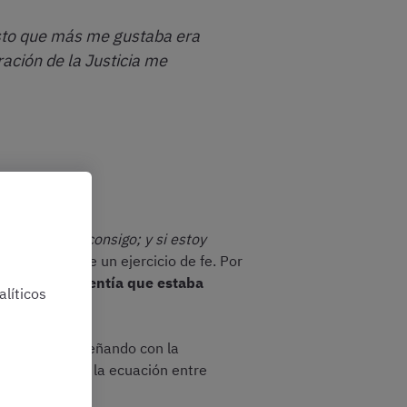
esto que más me gustaba era
ación de la Justicia me
a…; y si no lo consigo; y si estoy
das mediante un ejercicio de fe. Por
 interior sí sentía que estaba
líticos
ándo
.
ue estás desempeñando con la
ignificado de la ecuación entre