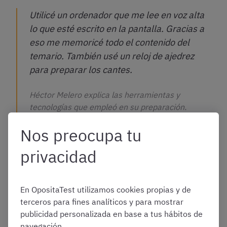
Utilicé un ordenador que me lee en voz alta
lo que esté escrito en la pantalla. Gracias a
eso me memoricé todo el contenido del
temario. También usé un reloj de ajedrez
para preparar los cantes.
Héctor Melero explica las herramientas y
tecnologías que empleó en su preparación.
Nos preocupa tu
Sobre la oposición a Jueces y
privacidad
Fiscales
En OpositaTest utilizamos cookies propias y de
Comentaste en una entrevista previa que los
terceros para fines analíticos y para mostrar
esquemas para el ejercicio oral los tuviste que hacer
publicidad personalizada en base a tus hábitos de
“mentales”. Cuéntanos un poco más sobre esta
navegación.