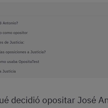
é Antonio?
io como opositor
s de Justicia:
as oposiciones a Justicia?
ómo usaba OpositaTest
a Justicia
ué decidió opositar José A