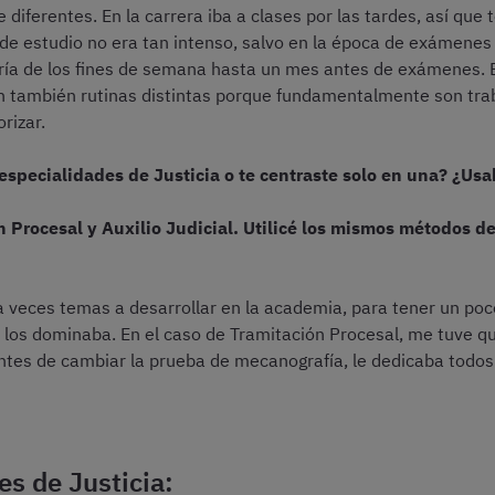
 diferentes. En la carrera iba a clases por las tardes, así que
 de estudio no era tan intenso, salvo en la época de exámenes
oría de los fines de semana hasta un mes antes de exámenes. El
n también rutinas distintas porque fundamentalmente son trab
rizar.
especialidades de Justicia o te centraste solo en una? ¿U
n Procesal y Auxilio Judicial. Utilicé los mismos métodos d
veces temas a desarrollar en la academia, para tener un poco 
o los dominaba. En el caso de Tramitación Procesal, me tuve 
ntes de cambiar la prueba de mecanografía, le dedicaba todos 
es de Justicia: