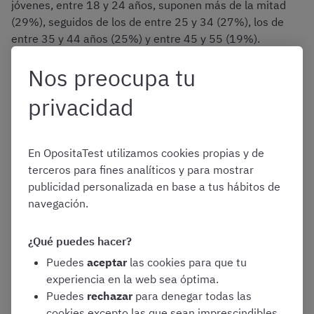
jóvenes, entre 18 y 24 años, suponen más de la mitad
(29%), seguidos de los de entre 25 y 34 (27%), los de
entre 35 y 44 años (25%) y entre 45 y 55 (19%).
Nos preocupa tu
Las oposiciones más demandadas son las más
numerosas en cuanto a plazas (Administrativos y
privacidad
Auxiliares, Sanidad y Educación), aunque no es de
extrañar que preparen varias a la vez.
En OpositaTest utilizamos cookies propias y de
terceros para fines analíticos y para mostrar
El objetivo es conseguir una plaza y no tanto
publicidad personalizada en base a tus hábitos de
el tipo de plaza, ya que una vez dentro estos
navegación.
jóvenes se plantean ascender o poder
cambiar una vez dentro a puestos más
¿Qué puedes hacer?
deseados.
Puedes
aceptar
las cookies para que tu
experiencia en la web sea óptima.
Jacobo Fariña, responsable de comunicación de
Puedes
rechazar
para denegar todas las
OpositaTest, sobre las motivaciones de los
cookies excepto las que sean imprescindibles.