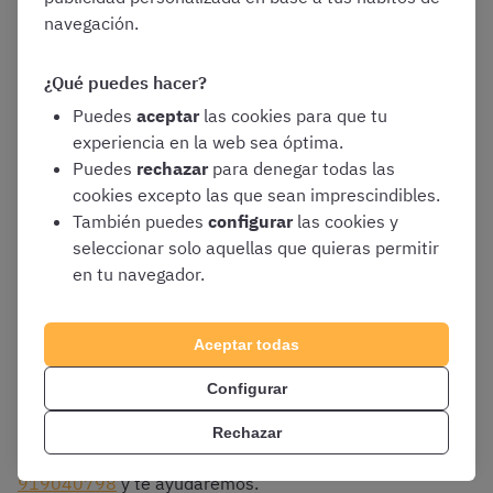
Período de prácticas:
navegación.
Formación teórico-práctica
Perfeccionamiento teórico-práctico
¿Qué puedes hacer?
Puedes
aceptar
las cookies para que tu
experiencia en la web sea óptima.
Tras completar todas las fases del proceso selectivo
Puedes
rechazar
para denegar todas las
tendréis que solicitar vuestro primer destino como
cookies excepto las que sean imprescindibles.
funcionarios y funcionarias de prisiones.
También puedes
configurar
las cookies y
seleccionar solo aquellas que quieras permitir
¡Ver fecha del examen de Juristas de II.PP.!
en tu navegador.
Aceptar todas
Configurar
¿Tienes dudas?
Probablemente ya las hayamos resuelto
en nuestro
centro de ayuda
. Si no encuentras tu pregunta
Rechazar
aquí, escríbenos a
ayuda@opositatest.com
o llámanos al
919040798
y te ayudaremos.