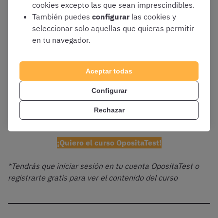
cookies excepto las que sean imprescindibles.
📢
¡PRUEBA GRATIS el CURSO OpositaTest de
También puedes
configurar
las cookies y
AUXILIAR DEL ESTADO!
👇
seleccionar solo aquellas que quieras permitir
en tu navegador.
📚
Temario
y
esquemas
en PDF siempre actualizados
Aceptar todas
🗣 Clases en
vídeo
y tutor personalizado
Configurar
✍️
Test
ilimitados
Rechazar
💰 El mejor
precio
del mercado
¡Quiero el curso OpositaTest!
*Tendrás que iniciar sesión en tu cuenta OpositaTest o
registrarte gratis para ver el contenido del curso