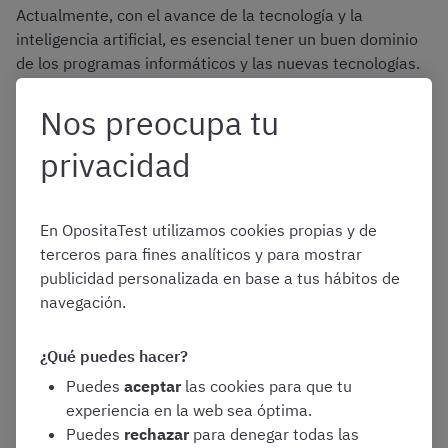
Actualmente, con el avance de la tecnología y la
inteligencia artificial, es esencial tener un buen dominio
de los programas informáticos y las nuevas tecnologías.
Nos preocupa tu
3. Gestión de archivos y documentos
privacidad
Dentro de las funciones del Auxiliar Administrativo, es
también habitual que le correspondan ciertas tareas
En OpositaTest utilizamos cookies propias y de
sencillas relacionadas con el archivo.
terceros para fines analíticos y para mostrar
publicidad personalizada en base a tus hábitos de
Por ejemplo, localizar documentos (tanto en formato
navegación.
papel como digital), fotocopiarlos o escanearlos,
incorporarlos a un archivo físico o a distintas bases de
¿Qué puedes hacer?
datos, etc.
Puedes
aceptar
las cookies para que tu
experiencia en la web sea óptima.
Puedes
rechazar
para denegar todas las