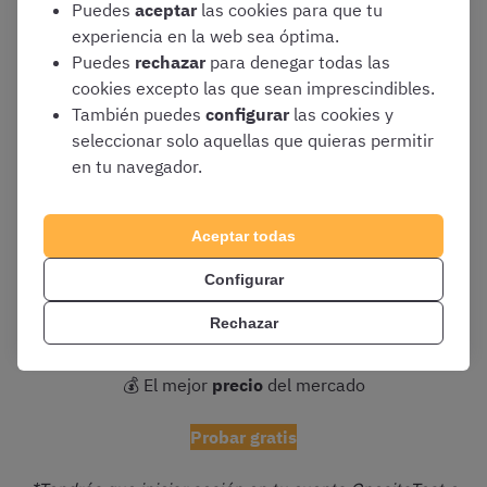
Revisad aquí los
turnos y horarios más habituales de
Puedes
aceptar
las cookies para que tu
Ayudantes de Instituciones Penitenciarias.
experiencia en la web sea óptima.
Puedes
rechazar
para denegar todas las
cookies excepto las que sean imprescindibles.
También puedes
configurar
las cookies y
seleccionar solo aquellas que quieras permitir
📢
¡PRUEBA GRATIS el CURSO OpositaTest de
en tu navegador.
AYUDANTES DE IIPP!
👇
📚
Temario
y
esquemas
en PDF siempre actualizados
Aceptar todas
🗣 Clases en
vídeo
y tutor personalizado
Configurar
Rechazar
✍️
Test
ilimitados
💰 El mejor
precio
del mercado
Probar gratis