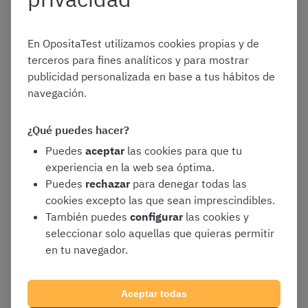
En OpositaTest utilizamos cookies propias y de
3. Participación en Juntas de
terceros para fines analíticos y para mostrar
Tr
a
tamiento
publicidad personalizada en base a tus hábitos de
navegación.
El personal del Cuerpo Especial puede formar parte de
¿Qué puedes hacer?
las
Juntas de Tratamiento
, órganos colegiados
encargados de proponer beneficios penitenciarios,
Puedes
aceptar
las cookies para que tu
clasificaciones, destinos o traslados, entre otros
experiencia en la web sea óptima.
aspectos que afectan al régimen de vida de las personas
Puedes
rechazar
para denegar todas las
internas.
cookies excepto las que sean imprescindibles.
También puedes
configurar
las cookies y
seleccionar solo aquellas que quieras permitir
en tu navegador.
4. Coordinación de programas de
intervención
Aceptar todas