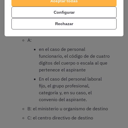
independencia de la exigida para el ingreso
Aceptar todas
en este cuerpo
Configurar
En el
recuadro 27 «datos a consignar según
las bases de la convocatoria
» se rellenarán
Rechazar
los siguientes apartados:
A:
en el caso de personal
funcionario, el código de de cuatro
dígitos del cuerpo o escala al que
pertenece el aspirante
En el caso del personal laboral
fijo, el grupo profesional,
categoría y, en su caso, el
convenio del aspirante.
B: el ministerio u organismo de destino
C: el centro directivo de destino