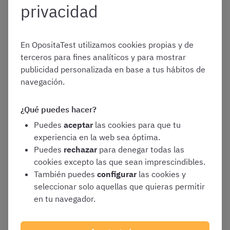
privacidad
Información adicional: titulación académica
En OpositaTest utilizamos cookies propias y de
terceros para fines analíticos y para mostrar
En el
epígrafe 26, «Títulos académicos oficiales»
, en el
publicidad personalizada en base a tus hábitos de
recuadro
«Exigido en la convocatoria»
, se indicará de
navegación.
las opciones desplegables la
titulación académica
superior que poseáis,
con independencia de la exigida
para el ingreso en este cuerpo
¿Qué puedes hacer?
Puedes
aceptar
las cookies para que tu
Si os presentáis por Promoción Interna, debéis atender a
experiencia en la web sea óptima.
las siguientes normas específicas:
Puedes
rechazar
para denegar todas las
cookies excepto las que sean imprescindibles.
También puedes
configurar
las cookies y
En el
epígrafe 26, «Títulos académicos
seleccionar solo aquellas que quieras permitir
oficiales»
, en el recuadro
«Exigido en la
en tu navegador.
convocatoria»
, se seleccionará la titulación
académica superior que poseais con