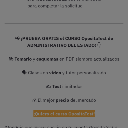
para completar la solicitud
📢
¡PRUEBA GRATIS el CURSO OpositaTest de
ADMINISTRATIVO DEL ESTADO!
👇
📚
Temario
y
esquemas
en PDF siempre actualizados
🗣 Clases en
vídeo
y tutor personalizado
✍️
Test
ilimitados
💰 El mejor
precio
del mercado
¡Quiero el curso OpositaTest!
*Tendrás que iniciar sesión en tu cuenta OpositaTest o