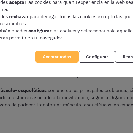
edes
aceptar
las cookies para que tu experiencia en la web se
rectas en la movilización y el traslado de enfermos:
ima.
edes
rechazar
para denegar todas las cookies excepto las que
rescindibles.
bién puedes
configurar
las cookies y seleccionar solo aquell
eras permitir en tu navegador.
 paciente
Aceptar todas
Configurar
Rech
aciones inadecuadas de pacientes
úsculo- esqueléticos
son uno de los principales problemas, s
do al esfuerzo asociado a la movilización, según la Organizaci
evado de padecer transtornos músculo- esqueléticos, en espec