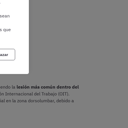
a
 sean
as que
azar
iendo la
lesión más común dentro del
ón Internacional del Trabajo (OIT).
ial en la zona dorsolumbar, debido a