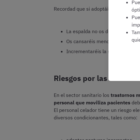
Pu
Recordad que si adoptáis posturas cor
ópt
Pu
imp
La espalda no os dolerá
Tam
qui
Os cansaréis menos
Incrementaréis la seguridad del
Riesgos por las moviliz
En el sector sanitario los
trastornos m
personal que moviliza pacientes
debi
El personal celador tiene un riesgo el
diversos condicionantes, tales como: