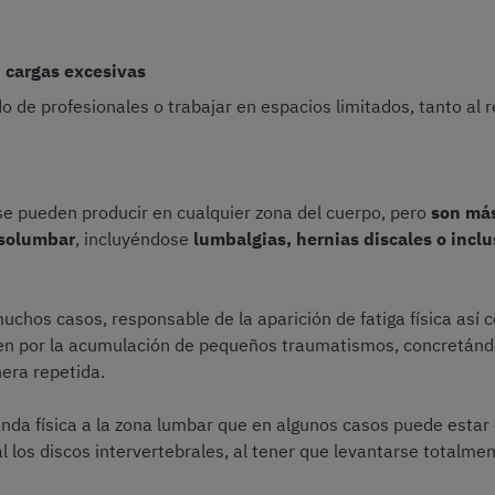
 cargas excesivas
de profesionales o trabajar en espacios limitados, tanto al r
 se pueden producir en cualquier zona del cuerpo, pero
son má
rsolumbar
, incluyéndose
lumbalgias, hernias discales o inclu
uchos casos, responsable de la aparición de fatiga física asi
n por la acumulación de pequeños traumatismos, concretándos
era repetida.
a física a la zona lumbar que en algunos casos puede estar c
l los discos intervertebrales, al tener que levantarse totalmen