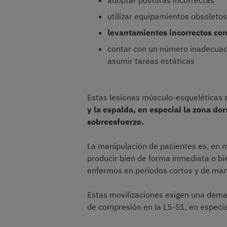
adoptar posturas incorrectas
utilizar equipamientos obsoletos
levantamientos incorrectos con
contar con un número inadecuado 
asumir tareas estáticas
Estas lesiones músculo-esqueléticas
y la espalda, en especial la zona do
sobreesfuerzo.
La manipulación de pacientes es, en m
producir bien de forma inmediata o bie
enfermos en periodos cortos y de man
Estas movilizaciones exigen una demand
de compresión en la L5-S1, en especia