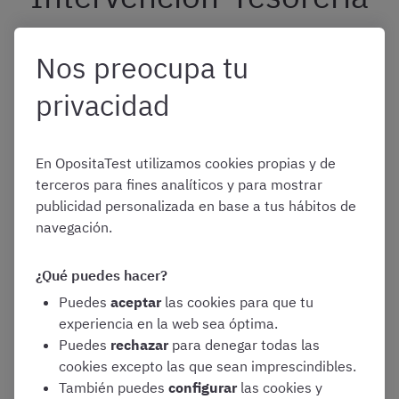
de Administraciones
Nos preocupa tu
Locales con Habilitación
privacidad
Nacional?
En OpositaTest utilizamos cookies propias y de
terceros para fines analíticos y para mostrar
publicidad personalizada en base a tus hábitos de
Después de la publicación de la lista
provisional
, las
navegación.
personas aspirantes suelen tener un plazo de
10 días
hábiles
para corregir errores o aportar documentación.
¿Qué puedes hacer?
Eso sí, debéis tener en cuenta que
en la lista definitiva
Puedes
aceptar
las cookies para que tu
de admitidos ya no se establece un plazo ordinario de
experiencia en la web sea óptima.
subsanación de errores
como ocurre con la lista
Puedes
rechazar
para denegar todas las
provisional. Al ser definitiva, significa que la fase de
cookies excepto las que sean imprescindibles.
corrección de solicitudes ya concluyó.
También puedes
configurar
las cookies y