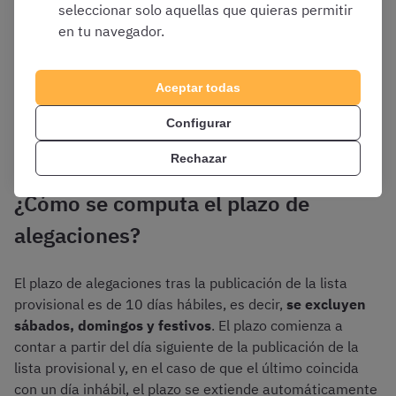
seleccionar solo aquellas que quieras permitir
Aun así, si consideráis que existe un error en la lista
en tu navegador.
definitiva o que habéis sido excluidos indebidamente,
podéis interponer un
recurso de reposición
en el plazo
de un mes desde su publicación en el BOE o un
recurso
Aceptar todas
contencioso-administrativo
en el plazo de dos meses
Configurar
desde dicha publicación.
Rechazar
¿Cómo se computa el plazo de
alegaciones?
El plazo de alegaciones tras la publicación de la lista
provisional es de 10 días hábiles, es decir,
se excluyen
sábados, domingos y festivos
. El plazo comienza a
contar a partir del día siguiente de la publicación de la
lista provisional y, en el caso de que el último coincida
con un día inhábil, el plazo se extiende automáticamente