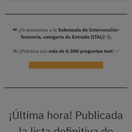
📢 ¿Te presentas a la
Subescala de Intervención-
Tesorería, categoría de Entrada (ITAL)
? 🙋
✍️ ¡Practica con
más de
6.300
preguntas test
! ✅
¡Prueba ya un test gratis de ITAL!
¡Última hora! Publicada
la lista definitiva de