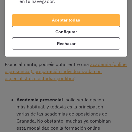
en tu navegador.
tengo y cuál es la mejor?
Aceptar todas
En principio, antes de elegir una academia específica
Configurar
para preparar oposiciones en Granada, deberíais decidir
cuál es la
modalidad de enseñanza
que encaja mejor
Rechazar
con vuestra situación particular.
Esencialmente, podréis optar entre una
academia (online
o presencial), preparación individualizada con
especialistas o estudiar por libre
:
Academia presencial
: solía ser la opción
más habitual, y todavía es la principal en
varias de las academias de oposiciones de
Granada. No obstante, muchas ya combinan
esta modalidad con la formación online