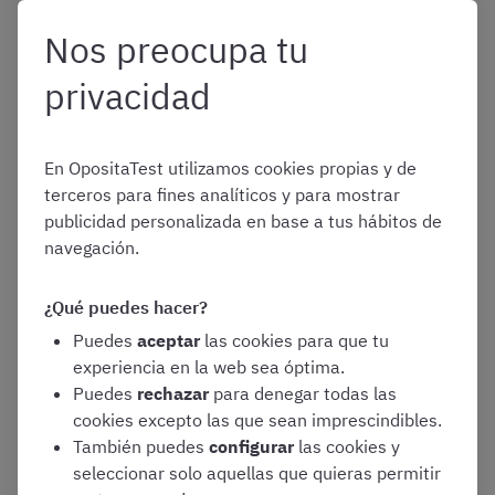
Instituciones Penitenciarias
Nos preocupa tu
Cuerpos Informáticos
privacidad
¿Queréis ofrecer los productos OpositaTest a
vuestro alumnado?
En OpositaTest utilizamos cookies propias y de
terceros para fines analíticos y para mostrar
¡QUIERO OPOSITATEST EN MI ACADEMIA!
publicidad personalizada en base a tus hábitos de
navegación.
¿Qué puedes hacer?
Puedes
aceptar
las cookies para que tu
experiencia en la web sea óptima.
Estudiar oposiciones en
Puedes
rechazar
para denegar todas las
cookies excepto las que sean imprescindibles.
También puedes
configurar
las cookies y
Granada: ¿qué opciones
seleccionar solo aquellas que quieras permitir