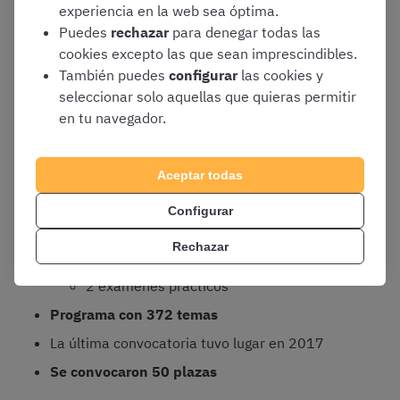
experiencia en la web sea óptima.
El nombre completo de esta oposición es Cuerpo de
Puedes
rechazar
para denegar todas las
Registradores de la Propiedad, Mercantiles y de Bienes
cookies excepto las que sean imprescindibles.
Muebles.
También puedes
configurar
las cookies y
seleccionar solo aquellas que quieras permitir
en tu navegador.
Titulación: Licenciado en Derecho o
Graduado en Derecho
Aceptar todas
Nacionalidad: Española
Proceso selectivo distribuido en 4
Configurar
ejercicios:
Rechazar
2 exámenes orales
2 exámenes prácticos
Programa con 372 temas
La última convocatoria tuvo lugar en 2017
Se convocaron 50 plazas