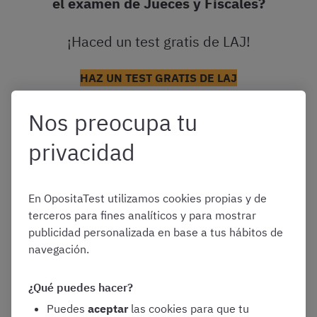
el examen de Jueces y Fiscales?
¡Haced un test gratis de LAJ!
HAZ UN TEST GRATIS DE LAJ
Nos preocupa tu
privacidad
Oposiciones a Registrador de la
En OpositaTest utilizamos cookies propias y de
Propiedad
terceros para fines analíticos y para mostrar
publicidad personalizada en base a tus hábitos de
navegación.
Este proceso selectivo también es uno de los más
desconocidos en el ámbito de la Justicia. Y quien lo
conoce lo hace, principalmente, por la amplitud de su
¿Qué puedes hacer?
temario y la dificultad de sus pruebas.
Puedes
aceptar
las cookies para que tu