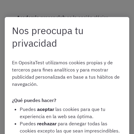
Academia presencial
: es la opción clásica,
con clases grupales en horarios fijos. De
Nos preocupa tu
todos modos, la mayoría de centros de
Vitoria ya la combinan con algún tipo de
privacidad
formación online
Academia online
: suele ser la opción más
En OpositaTest utilizamos cookies propias y de
asequible, eficiente y con mayor grado de
terceros para fines analíticos y para mostrar
flexibilidad. Por tanto, es perfecta para
publicidad personalizada en base a tus hábitos de
quienes no puedan o quieran desplazarse, o
navegación.
para compaginarla con otra actividad. De
hecho, en esta modalidad, no tendríais por
qué limitaros a buscar entre las academias
¿Qué puedes hacer?
ubicadas en Vitoria-Gasteiz
Puedes
aceptar
las cookies para que tu
Preparador/a individual
: es una alternativa
experiencia en la web sea óptima.
que se utiliza sobre todo para las
Puedes
rechazar
para denegar todas las
oposiciones más difíciles
del grupo A1. Suele
cookies excepto las que sean imprescindibles.