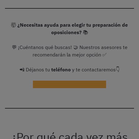
🤯
¿Necesitas ayuda para elegir tu preparación de
oposiciones?
📚
💬 ¡Cuéntanos qué buscas! 🤝 Nuestros asesores te
recomendarán la mejor opción ✅
📲 Déjanos tu
teléfono
y te contactaremos👇
¡Ayudadme con la preparación!
¿Por qué cada vez más