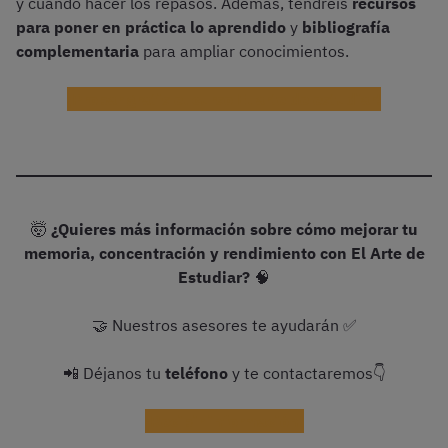
y cuándo hacer los repasos. Además, tendréis
recursos
para poner en práctica lo aprendido
y
bibliografía
complementaria
para ampliar conocimientos.
¡Probar gratis el curso El arte de estudiar!
🤯
¿Quieres más información sobre cómo mejorar tu
memoria, concentración y rendimiento con El Arte de
Estudiar?
🧠
🤝 Nuestros asesores te ayudarán ✅
📲 Déjanos tu
teléfono
y te contactaremos👇
¡Recibir información!