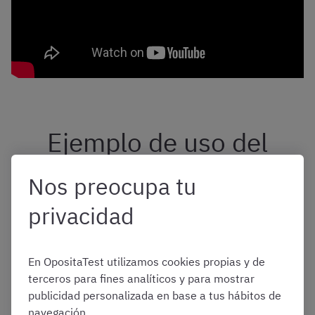
Ejemplo de uso del
método
loci
en
Nos preocupa tu
privacidad
oposiciones
En OpositaTest utilizamos cookies propias y de
Para que podáis aplicar el método
loci
para
memorizar
terceros para fines analíticos y para mostrar
oposiciones
de forma sencilla, os mostramos a
publicidad personalizada en base a tus hábitos de
continuación un ejemplo concreto de cómo llevarlo a
navegación.