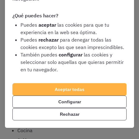
cabo. No obstante, es un sistema muy
flexible
, que cada
persona puede adaptar y modificar de acuerdo con sus
¿Qué puedes hacer?
propias preferencias.
Puedes
aceptar
las cookies para que tu
experiencia en la web sea óptima.
Por ejemplo, si quisieseis recordar a qué se refiere
cada
Puedes
rechazar
para denegar todas las
uno de los títulos de la Constitución Española
, el
cookies excepto las que sean imprescindibles.
procedimiento podría ser el siguiente:
También puedes
configurar
las cookies y
seleccionar solo aquellas que quieras permitir
en tu navegador.
1. Creación de los
loci
Aceptar todas
En este caso, vamos a elegir nuestra casa como «Palacio
de la Memoria», imaginándonos el recorrido siguiente:
Configurar
Rechazar
Puerta de entrada
Cocina