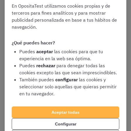
Interna
En OpositaTest utilizamos cookies propias y de
terceros para fines analíticos y para mostrar
2015
56,25
publicidad personalizada en base a tus hábitos de
navegación.
2016
46,50
¿Qué puedes hacer?
Puedes
aceptar
las cookies para que tu
2017
31,75
experiencia en la web sea óptima.
Puedes
rechazar
para denegar todas las
2018
30
cookies excepto las que sean imprescindibles.
También puedes
configurar
las cookies y
2019 + 2020
30
seleccionar solo aquellas que quieras permitir
en tu navegador.
2021 + 2022
30
Aceptar todas
2023+2024
30
Fuente
Configurar
(y plazas anteriores no