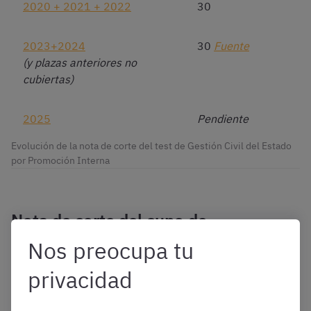
2020 + 2021 + 2022
30
2023+2024
30
Fuente
(y plazas anteriores no
cubiertas)
2025
Pendiente
Evolución de la nota de corte del test de Gestión Civil del Estado
por Promoción Interna
Nota de corte del cupo de
Discapacidad por Promoción Interna
Nos preocupa tu
privacidad
Test Promo
OEP