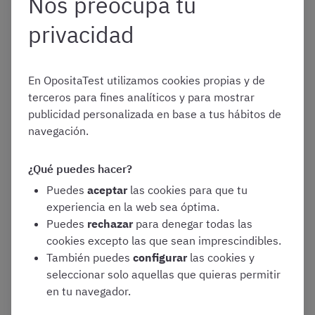
Nos preocupa tu
Policías Autonómicas
. Tanto en los
Mossos
d’Esquadra
como en la
Ertzaintza
existen
privacidad
secciones o especialidades vinculadas con la
investigación criminal, muy adecuadas para
aspirantes con la titulación de Criminología
En OpositaTest utilizamos cookies propias y de
Policía Local
. Aunque en menor medida,
terceros para fines analíticos y para mostrar
también este tipo de plazas del ámbito local
publicidad personalizada en base a tus hábitos de
pueden resultar interesantes para personas
navegación.
con esta titulación. No obstante, tened en
cuenta que en municipios de pequeño
¿Qué puedes hacer?
tamaño habrá muy pocas plazas de nivel
Puedes
aceptar
las cookies para que tu
superior a «Agente» y las funciones
experiencia en la web sea óptima.
relacionadas con la Criminología serán más
Puedes
rechazar
para denegar todas las
limitadas
cookies excepto las que sean imprescindibles.
Vigilancia Aduanera
. Sin duda, esta es una
También puedes
configurar
las cookies y
de las
oposiciones menos conocidas y
seleccionar solo aquellas que quieras permitir
demandadas
, pero no deja de ser
en tu navegador.
interesante para especialistas en