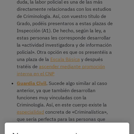
duda, la labor policial es una de las más
directamente relacionadas con los estudios
de Criminología. Así, con vuestro título de
Grado, podéis presentaros a estas plazas de
Inspección (A1). De hecho, según la ley, a
estas personas les corresponde desarrollar
la «actividad investigadora y de información
policial». Otra opción es que os presentéis a
una plaza de la
Escala Básica
y después
tratéis de
ascender mediante promoción
interna en el CNP
Guardia Civil
. Sucede algo similar al caso
anterior, ya que también desarrollan
funciones muy vinculadas con la
Criminología. Así, en este cuerpo existe la
especialidad
concreta de «Criminalística»,
que sería perfecta para las personas que
posean dicha titulación