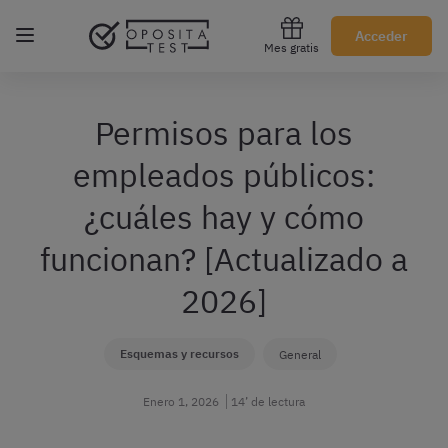
Regístrate gratis
Acceder
Mes gratis
Permisos para los
empleados públicos:
¿cuáles hay y cómo
funcionan? [Actualizado a
2026]
Esquemas y recursos
General
Enero 1, 2026
14’ de lectura