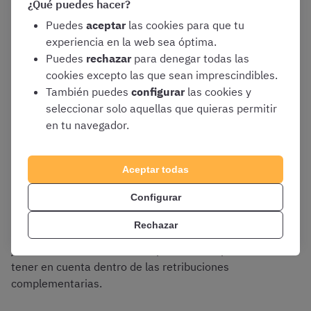
¿Qué puedes hacer?
Celador en
103,63 €
—
Puedes
aceptar
las cookies para que tu
Servicio de
experiencia en la web sea óptima.
Urgencias de
Puedes
rechazar
para denegar todas las
Atención
cookies excepto las que sean imprescindibles.
Primaria
También puedes
configurar
las cookies y
(SUAP)
seleccionar solo aquellas que quieras permitir
en tu navegador.
Complemento por la Atención
Aceptar todas
Continuada
(jornada ordinaria)
Configurar
Rechazar
El hecho de ofrecer Atención Continuada dentro de la
jornada ordinaria también supone un complemento a
tener en cuenta dentro de las retribuciones
complementarias.