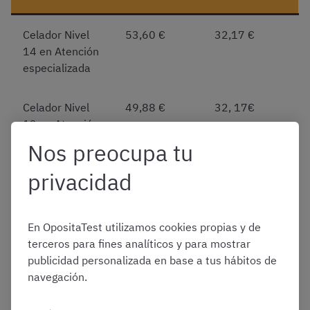
Celador Nivel
53,60 €
32,17 €
14 en Atención
especializada
Celador Nivel
49,88 €
32, 17€
13 en Atención
Especializada
Nos preocupa tu
privacidad
Celador Nivel
37,54 €
—
14 en Atención
Primaria
En OpositaTest utilizamos cookies propias y de
terceros para fines analíticos y para mostrar
Celador Nivel
33,81 €
—
publicidad personalizada en base a tus hábitos de
13 en Atención
navegación.
Primaria