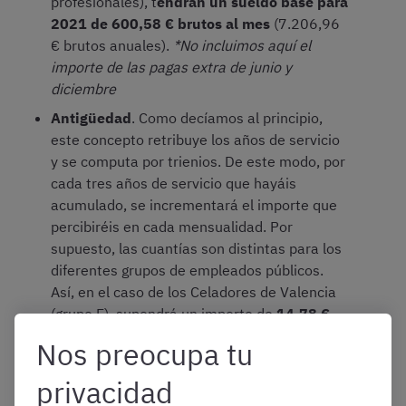
profesionales), t
endrán un sueldo base para
2021 de 600,58 € brutos al mes
(7.206,96
€ brutos anuales).
*No incluimos aquí el
importe de las pagas extra de junio y
diciembre
Antigüedad
. Como decíamos al principio,
este concepto retribuye los años de servicio
y se computa por trienios. De este modo, por
cada tres años de servicio que hayáis
acumulado, se incrementará el importe que
percibiréis en cada mensualidad. Por
supuesto, las cuantías son distintas para los
diferentes grupos de empleados públicos.
Así, en el caso de los Celadores de Valencia
(grupo E), supondrá un importe de
14,78 €
brutos al mes por cada trienio cumplido.
Nos preocupa tu
privacidad
Aunque, estrictamente, no sean 100% retribuciones