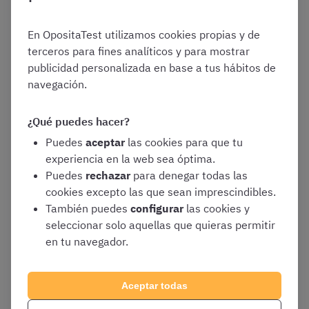
básicas, podemos incluir también aquí las
pagas
extraordinarias
que perciben los Celadores del Servicio
En OpositaTest utilizamos cookies propias y de
Valenciano de Salud dos veces al año (junio y diciembre).
terceros para fines analíticos y para mostrar
publicidad personalizada en base a tus hábitos de
Estas pagas incluyen:
navegación.
¿Qué puedes hacer?
El salario base
Puedes
aceptar
las cookies para que tu
La antigüedad
experiencia en la web sea óptima.
Parte de las retribuciones complementarias
Puedes
rechazar
para denegar todas las
cookies excepto las que sean imprescindibles.
También puedes
configurar
las cookies y
Su importe concreto dependerá, por tanto, del tipo de
seleccionar solo aquellas que quieras permitir
puesto de Celador que desempeñéis y de vuestra
en tu navegador.
antigüedad en el mismo.
Aceptar todas