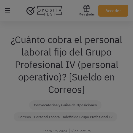
Regístrate gratis
Acceder
Mes gratis
¿Cuánto cobra el personal
laboral fijo del Grupo
Profesional IV (personal
operativo)? [Sueldo en
Correos]
Convocatorias y Guías de Oposiciones
Correos - Personal Laboral Indefinido Grupo Profesional IV
Enero 17, 2023
5’ de lectura