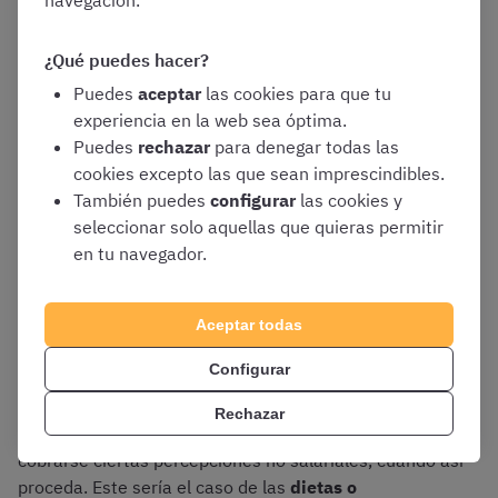
de ciertos objetivos
¿Qué puedes hacer?
Plus de clasificación mecanizada
Puedes
aceptar
las cookies para que tu
Horas extraordinarias
experiencia en la web sea óptima.
Plus residencia (Ceuta, Melilla, islas o
Puedes
rechazar
para denegar todas las
Valle de Arán)
cookies excepto las que sean imprescindibles.
Incentivo singular por la prestación de
También puedes
configurar
las cookies y
servicios en Andorra
seleccionar solo aquellas que quieras permitir
en tu navegador.
Complementos salariales singulares
. Son
únicamente los dos siguientes:
Complemento del puesto tipo
Aceptar todas
Complemento de ocupación
Configurar
Rechazar
No obstante, tened en cuenta que también puede
cobrarse ciertas percepciones no salariales, cuando así
proceda. Este sería el caso de las
dietas o