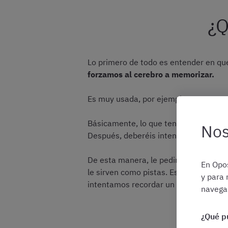
¿Q
Lo primero de todo es entender en qué
forzamos al cerebro a memorizar.
Es muy usada, por ejemplo, para
memo
Básicamente, lo que tenéis que hacer
Nos
Después, deberéis intentar repetir esa
De esta manera, le pedimos al cerebr
En Opos
le sirven como pistas. Esta técnica 
y para 
intentamos recordar un dato, fijándol
navegac
¿Qué p