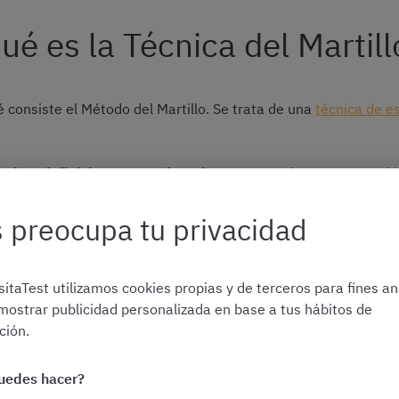
ué es la Técnica del Martil
 consiste el Método del Martillo. Se trata de una
técnica de e
rizar definiciones cerradas o leyes
, ya que hay que aprendér
 es
escribir al margen de los apuntes la letra inicial de cad
 preocupa tu privacidad
s líneas solo leyendo cada una de las letras que habéis escrit
o un esfuerzo extra para
memorizar
, pero
sin que tenga que g
itaTest utilizamos cookies propias y de terceros para fines ana
recibe este nombre porque es como si golpeáramos la memoria c
mostrar publicidad personalizada en base a tus hábitos de
o mejor.
ión.
uedes hacer?