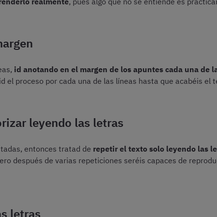
enderlo realmente
, pues algo que no se entiende es prácti
 margen
eas,
id anotando en el margen de los apuntes cada una de la
id el proceso por cada una de las líneas hasta que acabéis el t
rizar leyendo las letras
ntadas, entonces tratad de
repetir el texto solo leyendo las 
pero después de varias repeticiones seréis capaces de reproduc
s letras