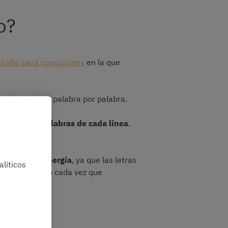
lo?
studio para oposiciones
en la que
selas tal cual palabra por palabra.
a una de las palabras de cada línea
.
o.
astar tanta energía
, ya que las letras
líticos
on un martillo cada vez que