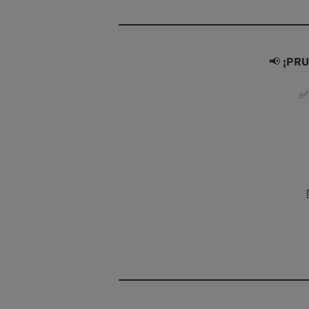
📢
¡PRU
✅