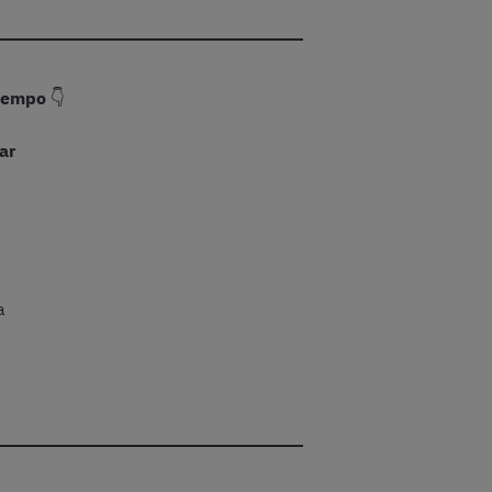
tiempo
👇
ar
a