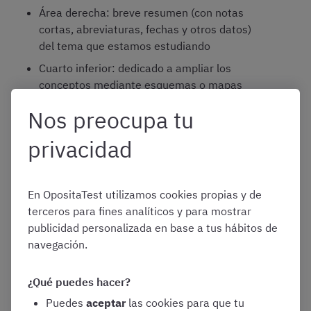
Área derecha: breve resumen (con notas
cortas, abreviaturas, fechas y otros datos)
del tema que estamos estudiando
Cuarto inferior: dedicado a ampliar los
conceptos mediante esquemas o mapas
mentales
Nos preocupa tu
privacidad
A la hora de repasar podemos usar estos folios como si
fuesen tarjetas de memorización aprovechando la
división izquierda-derecha. Es decir, intentaremos
En OpositaTest utilizamos cookies propias y de
explicar los conceptos clave del área izquierda sin utilizar
terceros para fines analíticos y para mostrar
la información de la derecha.
publicidad personalizada en base a tus hábitos de
navegación.
Para que podáis sacarle todo el partido a este método de
estudio os hemos preparado una entrada en la que lo
¿Qué puedes hacer?
analizamos al detalle. ¡Pinchad en el botón para leerla!
Puedes
aceptar
las cookies para que tu