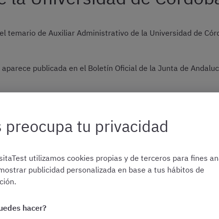
del temario de Auxiliar Administrativo de la Universidad de Có
e aparece publicada en el Boletín Oficial de la Junta de Andalu
da que dedicamos a analizar a fondo esta última
convocatoria de
 preocupa tu privacidad
itaTest utilizamos cookies propias y de terceros para fines ana
iliar Administrativo de la
mostrar publicidad personalizada en base a tus hábitos de
ión.
doba: programa completo 
uedes hacer?