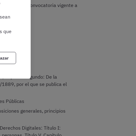
a
uerdo con la convocatoria vigente a
 sean
as que
azar
I, Capítulo Segundo: De la
/1889, por el que se publica el
es Públicas
siciones generales, principios
erechos Digitales: Título I:
s personas. Título V, Capítulo