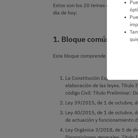
Pu
Estos son los 20 temas del programa d
ópt
día de hoy:
Pu
imp
Tam
1. Bloque común
qui
Este bloque comprende los ocho prim
La Constitución Española de 1978
elaboración de las leyes. Título
código Civil: Título Preliminar: D
Ley 39/2015, de 1 de octubre, d
Ley 40/2015, de 1 de octubre, de
de actuación y funcionamiento de
Ley Orgánica 3/2018, de 5 de dic
Disposiciones generales. Título I