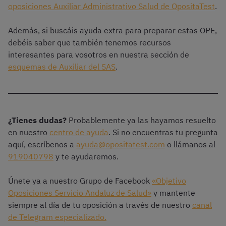
oposiciones Auxiliar Administrativo Salud de OpositaTest
.
Además, si buscáis ayuda extra para preparar estas OPE,
debéis saber que también tenemos recursos
interesantes para vosotros en nuestra sección de
esquemas de Auxiliar del SAS
.
¿Tienes dudas?
Probablemente ya las hayamos resuelto
en nuestro
centro de ayuda
. Si no encuentras tu pregunta
aquí, escríbenos a
ayuda@opositatest.com
o llámanos al
919040798
y te ayudaremos.
Únete ya a nuestro Grupo de Facebook
«Objetivo
Oposiciones Servicio Andaluz de Salud»
y mantente
siempre al día de tu oposición a través de nuestro
canal
de Telegram especializado.