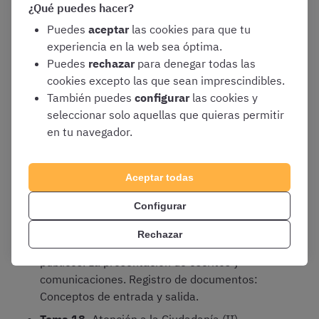
¿Qué puedes hacer?
sancionadora. Principios de la
responsabilidad patrimonial.
Puedes
aceptar
las cookies para que tu
experiencia en la web sea óptima.
Tema 16.
Creación de documentos. Uso no
Puedes
rechazar
para denegar todas las
sexista del lenguaje administrativo.
cookies excepto las que sean imprescindibles.
Documentos originales, copias y archivos. El
También puedes
configurar
las cookies y
archivo de los documentos administrativos.
seleccionar solo aquellas que quieras permitir
El derecho de acceso a los documentos
en tu navegador.
administrativos.
Tema 17.
Atención a la Ciudadanía (I). Las
relaciones entre la administración sanitaria y
Aceptar todas
los ciudadanos en el Servicio Andaluz de
Configurar
Salud. La información administrativa. Las
sugerencias y reclamaciones. Acceso
Rechazar
electrónico de los ciudadanos a los servicios
públicos. La presentación de escritos y
comunicaciones. Registro de documentos:
Conceptos de entrada y salida.