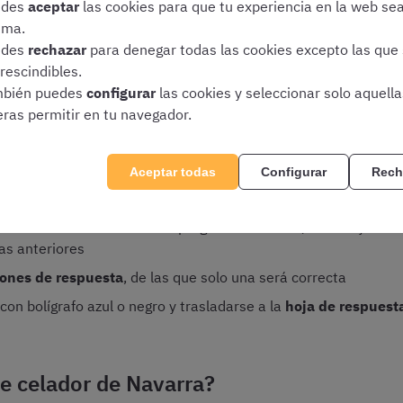
edes
aceptar
las cookies para que tu experiencia en la web se
ima.
edes
rechazar
para denegar todas las cookies excepto las que
nvocatoria más reciente, el examen de celador de Navarra con
rescindibles.
icio son las siguientes:
bién puedes
configurar
las cookies y seleccionar solo aquell
eras permitir en tu navegador.
minatorio
emario
Aceptar todas
Configurar
Rech
se referirán al contenido del programa. Además, se incluyen 10
as anteriores
iones de respuesta
, de las que solo una será correcta
n bolígrafo azul o negro y trasladarse a la
hoja de respuest
de celador de Navarra?