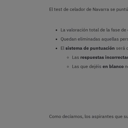
El test de celador de Navarra se punt
La valoración total de la fase 
Quedan eliminadas aquellas per
El
sistema de puntuación
será d
Las
respuestas incorrecta
Las que dejéis
en blanco
n
Como decíamos, los aspirantes que sup