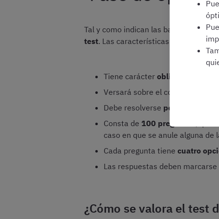
Pu
ópt
Pu
Tal y como indican las bases de la co
imp
test
. Las características de este ejerc
Tam
qui
Tiene carácter
obligatorio y eli
Versará sobre el contenido del
t
Debe resolverse
por escrito
Consta de
100 preguntas
, que 
caso en que se anule alguna de l
Cada pregunta tiene
cuatro opc
Las respuestas deben marcarse co
¿Cómo se valora el test 