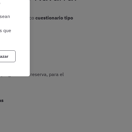
a
 sean
siste en un único
cuestionario tipo
as que
azar
 preguntas de reserva, para el
as