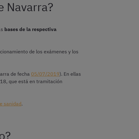
de Navarra?
as
bases de la respectiva
uncionamiento de los exámenes y los
varra de fecha
05/07/2019
). En ellas
018, que está en tramitación
e sanidad
.
vo?