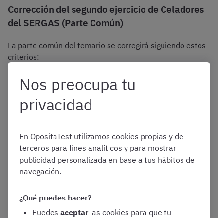
Corrección del segundo ejercicio de Celadores
del SERGAS (Parte Común)
La parte común del temario se corregirá siguiendo estos
criterios:
Nos preocupa tu
El ejercicio se valorará de 0 a 5 puntos
privacidad
Las respuestas en blanco no se valorarán
Las contestaciones incorrectas penalizarán
1/4 del valor de una contestación correcta
En OpositaTest utilizamos cookies propias y de
terceros para fines analíticos y para mostrar
No hay puntuación mínima para ser
publicidad personalizada en base a tus hábitos de
considerado «apto»
navegación.
Corrección del tercer ejercicio: Prueba de
¿Qué puedes hacer?
idioma
Puedes
aceptar
las cookies para que tu