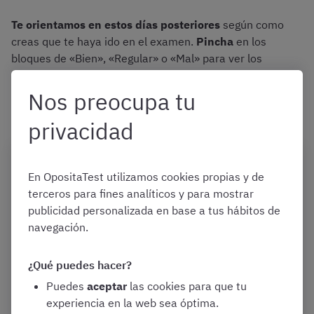
Te orientamos en estos días
posteriores
según como
creas que te haya ido en el examen.
Pincha
en los
bloques de «Bien», «Regular» o «Mal» para ver los
consejos según tu situación.
Nos preocupa tu
privacidad
Descansa de verdad:
es buen momento para
parar unos días. Desconecta mentalmente,
En OpositaTest utilizamos cookies propias y de
recupera rutinas fuera del estudio y permite que
terceros para fines analíticos y para mostrar
tu cuerpo y tu cabeza bajen el ritmo antes de
publicidad personalizada en base a tus hábitos de
pensar en próximos pasos.
navegación.
Te recomendamos caminar, ordenar, dibujar
o colorear, ya que requieren poca exigencia
cognitiva. Puedes probar con estos
¿Qué puedes hacer?
mandalas
gratuitos; están pensados para
personas opositoras y pueden servir como
Puedes
aceptar
las cookies para que tu
herramienta de desconexión puntual.
experiencia en la web sea óptima.