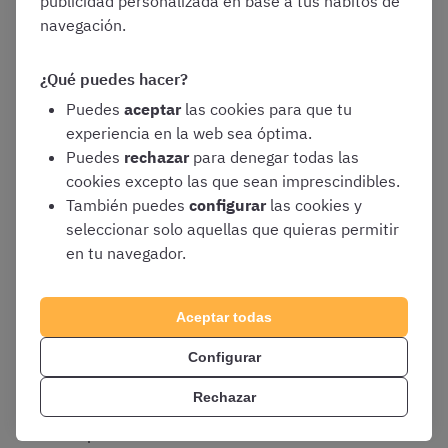
publicidad personalizada en base a tus hábitos de
más beneficios directos
navegación.
¿Qué puedes hacer?
Una vez ya habéis activado vuestra cuenta gratis,
Puedes
aceptar
las cookies para que tu
además de estar siempre al día de vuestra oposición,
experiencia en la web sea óptima.
esto es lo todo lo que tenéis al alcance de un solo clic:
Puedes
rechazar
para denegar todas las
cookies excepto las que sean imprescindibles.
También puedes
configurar
las cookies y
Test de prueba de oposiciones
.
Podéis
seleccionar solo aquellas que quieras permitir
probar gratis nuestros test para cada uno de
en tu navegador.
los proceso selectivos que preparamos, así
sabréis si nuestras suscripciones de pago
son ideales para vuestro estudio antes de
Aceptar todas
comprarlas
Configurar
Esquemas gratis
para múltiples procesos
selectivos. En ellos analizamos conceptos
Rechazar
clave y simplificamos ideas de difícil
comprensión de los distintos temarios. Estos