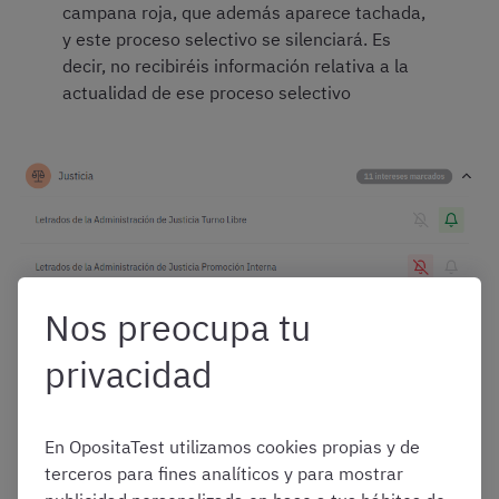
campana roja, que además aparece tachada,
y este proceso selectivo se silenciará. Es
decir, no recibiréis información relativa a la
actualidad de ese proceso selectivo
Nos preocupa tu
privacidad
¿Por qué registrarme en
OpositaTest? Muchos
En OpositaTest utilizamos cookies propias y de
terceros para fines analíticos y para mostrar