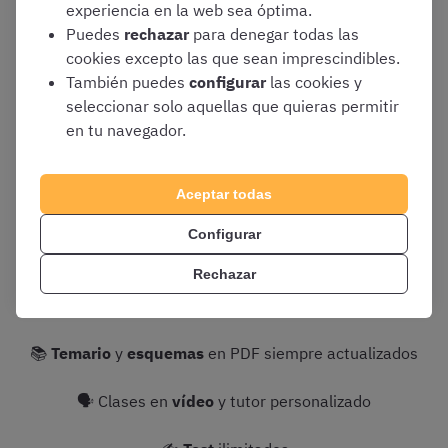
mínima exigida (5 puntos),
seréis excluidos/as del
experiencia en la web sea óptima.
proceso
en ese mismo momento.
Puedes
rechazar
para denegar todas las
cookies excepto las que sean imprescindibles.
Solo se permiten
dos intentos
, y el segundo se concede
También puedes
configurar
las cookies y
únicamente si el primero se invalida por error técnico
seleccionar solo aquellas que quieras permitir
(como derribar un obstáculo). Si completáis el recorrido
en tu navegador.
sin errores, pero con mala marca,
la puntuación se
mantiene
y no hay segundo intento.
Aceptar todas
Configurar
Rechazar
📢
¡PRUEBA GRATIS el CURSO OpositaTest de Policía
Nacional Escala Básica!
👇
📚
Temario
y
esquemas
en PDF siempre actualizados
🗣 Clases en
vídeo
y tutor personalizado