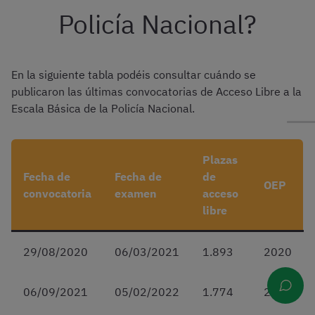
Policía Nacional?
En la siguiente tabla podéis consultar cuándo se
publicaron las últimas convocatorias de Acceso Libre a la
Escala Básica de la Policía Nacional.
Plazas
Fecha de
Fecha de
de
OEP
convocatoria
examen
acceso
libre
29/08/2020
06/03/2021
1.893
2020
06/09/2021
05/02/2022
1.774
2021