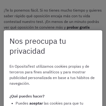
¡Te lo ponemos fácil. Si no tienes mucho tiempo y quieres
saber rápido qué oposición encaja más con tu vida
contestad nuestro test. ¡En menos de un minuto podrás
ver qué oposición te conviene más y
probar gratis
nuestro curso!
Nos preocupa tu
Test rápido para elegir oposición
privacidad
En OpositaTest utilizamos cookies propias y de
¿Cómo se presentan las
terceros para fines analíticos y para mostrar
publicidad personalizada en base a tus hábitos de
navegación.
solicitudes para la
¿Qué puedes hacer?
oposición de Policía
Puedes
aceptar
las cookies para que tu