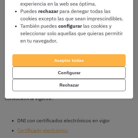
experiencia en la web sea óptima.
Nacional?
Puedes
rechazar
para denegar todas las
cookies excepto las que sean imprescindibles.
También puedes
configurar
las cookies y
La presentación de solicitudes solo podrá realizarse de
seleccionar solo aquellas que quieras permitir
forma telemática a través del
Portal del Aspirante de
en tu navegador.
la sede electrónica de la Policía Nacional
eligiendo en
«procesos selectivos» la opción «instancias», «Escala
Aceptar todas
Básica» y siguiendo las instrucciones que os irán
apareciendo.
Configurar
Para realizar la inscripción
necesitarás un sistema de
Rechazar
identificación digital.
Estos son los admitidos en la
convocatoria vigente:
DNI con certificados electrónicos en vigor
Certificado electrónico