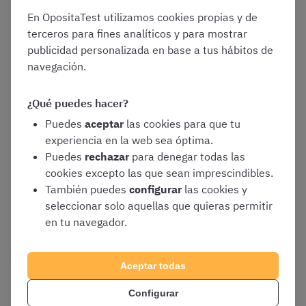
cuestiones similares. Sin duda, esto os
En OpositaTest utilizamos cookies propias y de
ayudará a retener la información.
terceros para fines analíticos y para mostrar
publicidad personalizada en base a tus hábitos de
Para contenidos muy concretos, como
navegación.
estudiar las penas del Código Penal o
números de artículo, podéis utilizar
técnicas de memorización específicas
.
¿Qué puedes hacer?
Por ejemplo, las populares reglas
Puedes
aceptar
las cookies para que tu
mnemotécnicas o el método del
experiencia en la web sea óptima.
«Palacio de la Memoria» suelen dar
Puedes
rechazar
para denegar todas las
buen resultado para estas cuestiones.
cookies excepto las que sean imprescindibles.
También puedes
configurar
las cookies y
En cualquier caso, procurad que el
seleccionar solo aquellas que quieras permitir
tiempo de estudio sea siempre con la
en tu navegador.
máxima concentración
. Por tanto, es
preferible que dediquéis poco tiempo
pero que lo hagáis con intencionalidad,
Aceptar todas
buscando un aprendizaje activo de la
materia.
Configurar