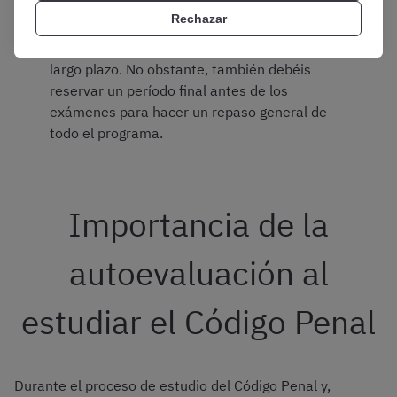
Repaso
. Intercalar los repasos con el estudio
Rechazar
de nuevos contenidos es una magnífica
forma de asentar los temas en la memoria a
largo plazo. No obstante, también debéis
reservar un período final antes de los
exámenes para hacer un repaso general de
todo el programa.
Importancia de la
autoevaluación al
estudiar el Código Penal
Durante el proceso de estudio del Código Penal y,